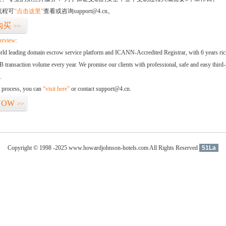
流程可
“点击这里”
查看或咨询support@4.cn。
购买
>>
erview:
orld leading domain escrow service platform and ICANN-Accredited Registrar, with 6 years ri
 transaction volume every year. We promise our clients with professional, safe and easy third-
.
d process, you can
“visit here”
or contact support@4.cn.
NOW
>>
Copyright © 1998 -2025 www.howardjohnson-hotels.com All Rights Reserved
51La