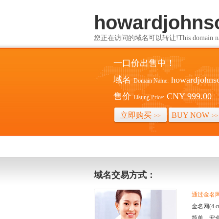
howardjohns
您正在访问的域名可以转让!This domain name i
一口价出售中！
域名
howardjohnso
Domain Name:
售价
CNY 999.00
Listing Price:
立即购买
BUY NOW
>>
>>
域名交易方式：
通过金名网(
金名网(4
简单、安