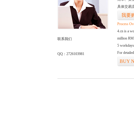
具体交易
我要
Process Ov
4.cn is a w
million RMB
联系我们
5 workdays
For detaile
QQ：2726103981
BUY 